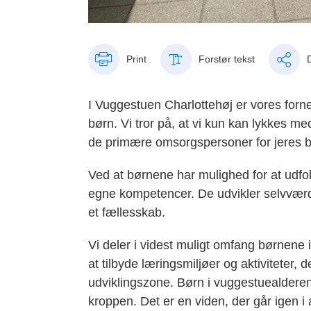
Print
Forstør tekst
I Vuggestuen Charlottehøj er vores forne
børn. Vi tror på, at vi kun kan lykkes m
de primære omsorgspersoner for jeres b
Ved at børnene har mulighed for at udfolde
egne kompetencer. De udvikler selvværd o
et fællesskab.
Vi deler i videst muligt omfang børnene 
at tilbyde læringsmiljøer og aktiviteter
udviklingszone. Børn i vuggestuealdere
kroppen. Det er en viden, der går igen i al