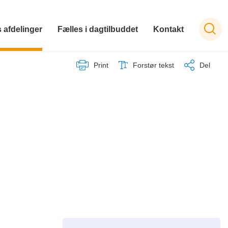
 afdelinger
Fælles i dagtilbuddet
Kontakt
Print
Forstør tekst
Del