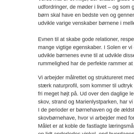
udfordringer, de møder i livet – og som 
børn skal have en bedste ven og gennem p
udvikle varige venskaber børnene i mel
Evnen til at skabe gode relationer, respek
mange vigtige egenskaber. I Solen er v
udvikle børnenes evne til at udvikle dis
rummelighed har de perfekte rammer at u
Vi arbejder målrettet og struktureret 
stærk naturprofil, som kommer til udtryk
fri meget højt på. Ud over den daglige le
skov, strand og Marienlystparken, har vi 
I de perioder er børnehaven og de ældste
skovbørnehave, hvor vi arbejder med for
Målet er at koble de fastlagte læringsm
en lidt anderledes vinkel, end hverdagen