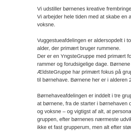
Vi udstiller børnenes kreative frembringe
Vi arbejder hele tiden med at skabe en a
voksne.
Vuggestueafdelingen er aldersopdelt i t
alder, der primært bruger rummene.
Der er en YngsteGruppe med primært fok
rammer og forudsigelige dage. Børnene 
ÆldsteGruppe har primært fokus på grup
til børnehave. Børnene her er i aldere
Børnehaveafdelingen er inddelt i tre gr
at børnene, fra de starter i børnehaven
og voksne – og vigtigst af alt, at pers
gruppen, efter børnenes nærmeste udv
ikke et fast grupperum, men alt efter stø