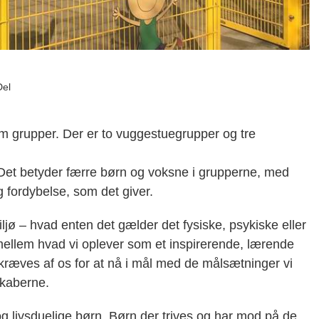
Del
fem grupper. Der er to vuggestuegrupper og tre
 Det betyder færre børn og voksne i grupperne, med
 fordybelse, som det giver.
ljø – hvad enten det gælder det fysiske, psykiske eller
mellem hvad vi oplever som et inspirerende, lærende
 kræves af os for at nå i mål med de målsætninger vi
skaberne.
og livsduelige børn. Børn der trives og har mod på de