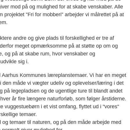
giver mod på og mulighed for at skabe venskaber. Alle
rojektet ”Fri for mobberi” arbejder vi målrettet på at
lem.
tere andre og give plads til forskellighed er tre af
i derfor meget opmærksomme på at støtte op om og
se, og på at skabe rum, hvor venskaber og
dvikle sig i.
med Aarhus Kommunes læreplanstemaer. Vi har en meget
 i den måde vi vægter udeliv og oplevelser/læring i det
g på legepladsen og de ugentlige ture til blandt andet
hver år fire længere naturforløb, som følger årstiderne.
 vuggestuebørn i et vist omfang, flyttet ud i "vores"
skellige temaer.
ål og temaer til naturen, og på den måde arbejde med
 normalt giver mulighed for.