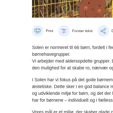
Print
Forstør tekst
Solen er normeret til 66 børn, fordelt i 
børnehavegrupper.
Vi arbejder med aldersopdelte grupper.
den mulighed for at skabe ro, nærvær og
I Solen har vi fokus på det gode børnemi
æstetiske. Dette sker i en god balance 
og udviklende miljø for børn, og det der
har for børnene – individuelt og i fælles
Vores mål er et miljø, der skaber glade 