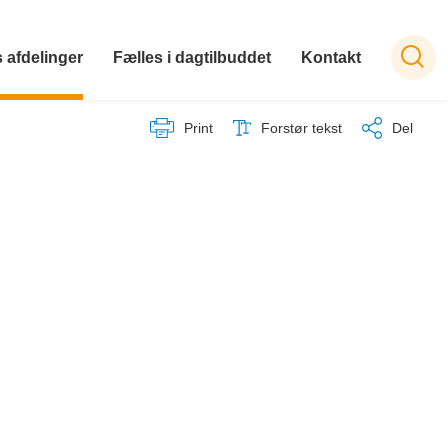
 afdelinger
Fælles i dagtilbuddet
Kontakt
Print
Forstør tekst
Del