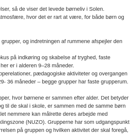
lser, så de viser det levede børneliv i Solen.
tmosfære, hvor det er rart at være, for både børn og
o grupper, og indretningen af rummene afspejler den
us på indkøring og skabelse af tryghed, faste
her er i alderen 9–28 måneder.
perelationer, pædagogiske aktiviteter og overgangen
n 29- 36 måneder – begge grupper har faste grupperum.
upper, hvor børnene er sammen efter alder. Det betyder
 og til de skal i skole, er sammen med de samme børn
onalet nemmere kan målrette deres arbejde med
iklingszone (NUZO). Grupperne har som udgangspunkt
rrelsen på gruppen og hvilken aktivitet der skal foregå,